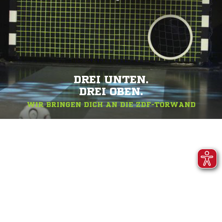
DREI UNTEN.
DREI OBEN.
WIR BRINGEN DICH AN DIE ZDF-TORWAND