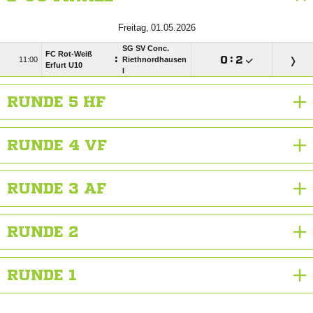
 
SG SV Conc.
FC Rot-Weiß
:

:


Riethnordhausen
Erfurt U10
I
RUNDE 5 HF
RUNDE 4 VF
RUNDE 3 AF
RUNDE 2
RUNDE 1