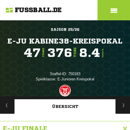
FUSSBALL.DE
SAISON 25/26
E-JU KABINE38-KREISPOKAL
47
376
8.4
TORE
TEAMS
TORE/SPIEL
Staffel-ID: 750183
Spielklasse: E-Junioren Kreispokal
ANZEIGE
ÜBERSICHT
E-JU FINALE