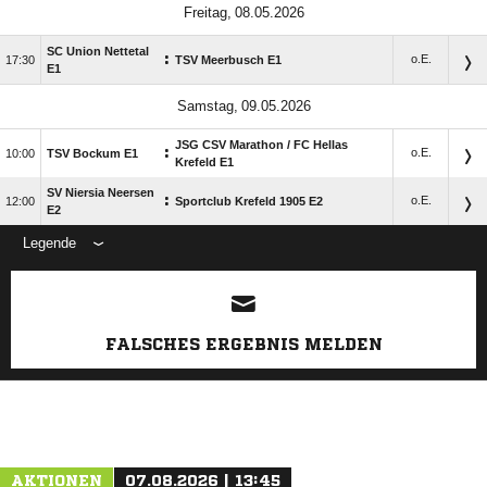
 
SC Union Nettetal
:
o.E.

TSV Meerbusch E1
E1
 
JSG CSV Marathon /​ FC Hellas
:
o.E.

TSV Bockum E1
Krefeld E1
SV Niersia Neersen
:
o.E.

Sportclub Krefeld 1905 E2
E2
Legende
FALSCHES ERGEBNIS MELDEN
ANZEIGE
AKTIONEN
07.08.2026 | 13:45