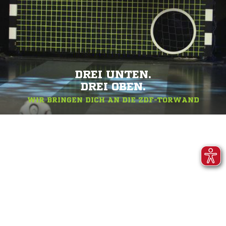
DREI UNTEN.
DREI OBEN.
WIR BRINGEN DICH AN DIE ZDF-TORWAND