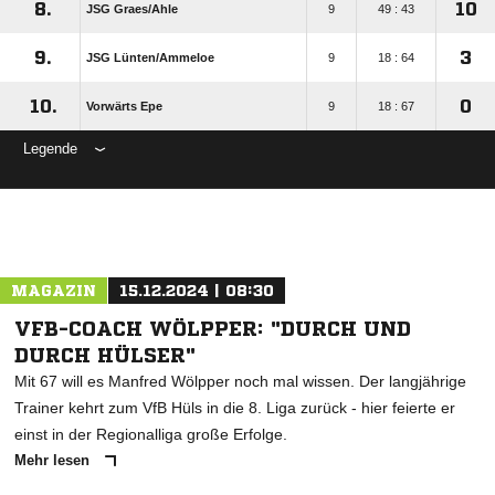
8.
10
JSG Graes/​Ahle
9
49 : 43
9.
3
JSG Lünten/​Ammeloe
9
18 : 64
10.
0
Vorwärts Epe
9
18 : 67
Legende
ANZEIGE
MAGAZIN
15.12.2024 | 08:30
VFB-COACH WÖLPPER: "DURCH UND
DURCH HÜLSER"
Mit 67 will es Manfred Wölpper noch mal wissen. Der langjährige
Trainer kehrt zum VfB Hüls in die 8. Liga zurück - hier feierte er
einst in der Regionalliga große Erfolge.
Mehr lesen