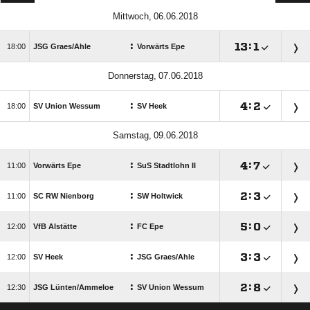
 
:

:


JSG Graes/​Ahle
Vorwärts Epe
 
:

:


SV Union Wessum
SV Heek
 
:

:


Vorwärts Epe
SuS Stadtlohn II
:

:


SC RW Nienborg
SW Holtwick
:

:


VfB Alstätte
FC Epe
:

:


SV Heek
JSG Graes/​Ahle
:

:


JSG Lünten/​Ammeloe
SV Union Wessum