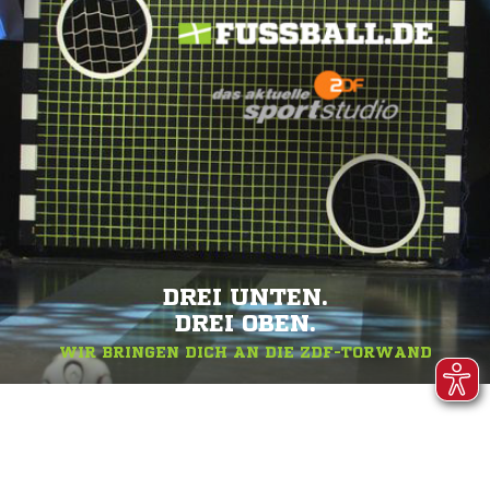
DREI UNTEN.
DREI OBEN.
WIR BRINGEN DICH AN DIE ZDF-TORWAND