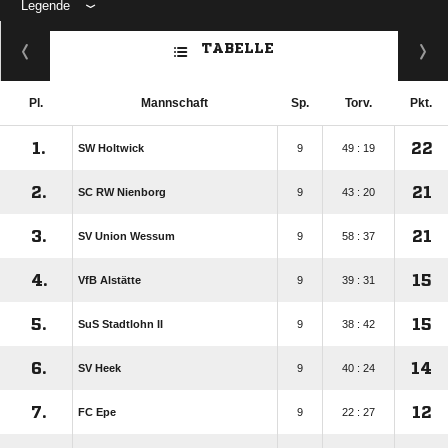
Legende
ANZEIGE
TABELLE
Pl.
Mannschaft
Sp.
Torv.
Pkt.
1.
22
SW Holtwick
9
49 : 19
2.
21
SC RW Nienborg
9
43 : 20
3.
21
SV Union Wessum
9
58 : 37
4.
15
VfB Alstätte
9
39 : 31
5.
15
SuS Stadtlohn II
9
38 : 42
6.
14
SV Heek
9
40 : 24
7.
12
FC Epe
9
22 : 27