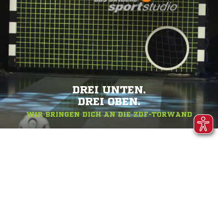
DREI UNTEN.
DREI OBEN.
WIR BRINGEN DICH AN DIE ZDF-TORWAND