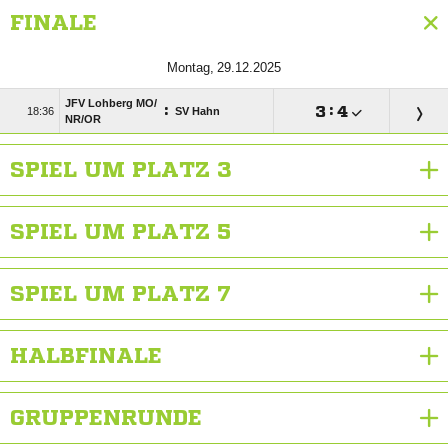
FINALE
 
JFV Lohberg MO/​
:

:


SV Hahn
NR/​OR
SPIEL UM PLATZ 3
SPIEL UM PLATZ 5
SPIEL UM PLATZ 7
HALBFINALE
GRUPPENRUNDE