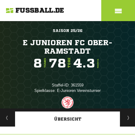
FUSSBALL.DE
SAISON 25/26
E JUNIOREN FC OBER-
RAMSTADT
8
78
4.3
TORE
TEAMS
TORE/SPIEL
Staffel-ID: 361559
Spielklasse: E-Junioren Vereinsturnier
ANZEIGE
ÜBERSICHT