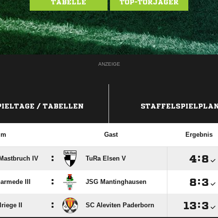
TABELLE
TOP-TORJÄGER
ANZEIGE
PIELTAGE / TABELLEN
STAFFELSPIELPLA
im
Gast
Ergebnis
:

:

Mastbruch IV
TuRa Elsen V
:

:

armede III
JSG Mantinghausen
:

:

riege II
SC Aleviten Paderborn