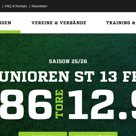
|
FAQ & Kontakt
|
Newsletter
Link
IGEN
VEREINE & VERBÄNDE
TRAINING &
SAISON 25/26
UNIOREN ST 13 
86
12.
TORE