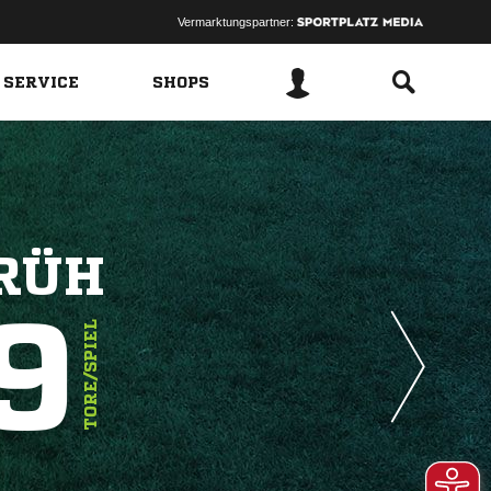
Vermarktungspartner:
 SERVICE
SHOPS
FRÜH
9
TORE/SPIEL