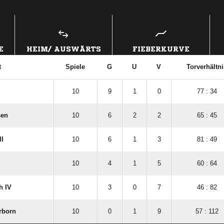
ANZEIGE
E
HEIM/ AUSWÄRTS
FIEBERKURVE
t
Spiele
G
U
V
Torverhältni
10
9
1
0
77 : 34
sen
10
6
2
2
65 : 45
II
10
6
1
3
81 : 49
10
4
1
5
60 : 64
h IV
10
3
0
7
46 : 82
rborn
10
0
1
9
57 : 112