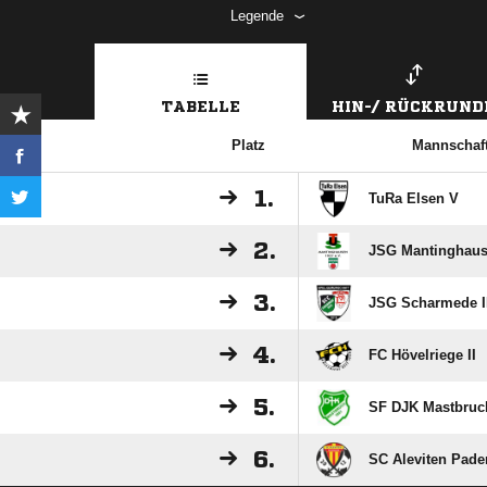
Legende
TABELLE
HIN-/ RÜCKRUND
Platz
Mannschaf
1.
TuRa Elsen V
2.
JSG Mantinghau
3.
JSG Scharmede I
4.
FC Hövelriege II
5.
SF DJK Mastbruc
6.
SC Aleviten Pade