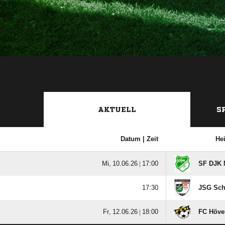
AKTUELL
S
Datum |
Zeit
He
  |

SF DJK 

JSG Sch
  |

FC Hövel