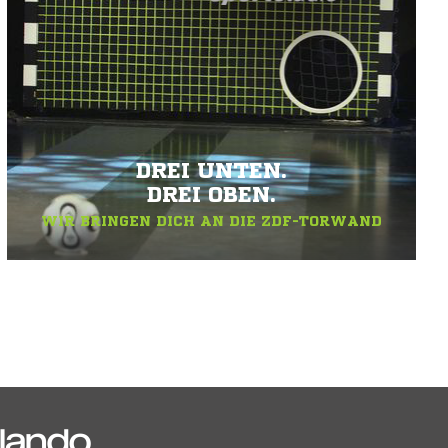
DREI UNTEN.
DREI OBEN.
WIR BRINGEN DICH AN DIE ZDF-TORWAND