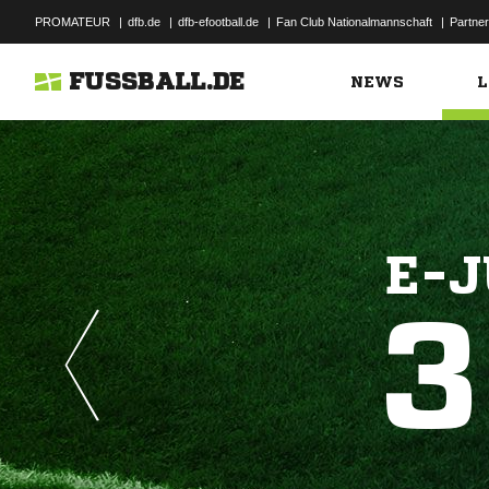
PROMATEUR
|
dfb.de
|
dfb-efootball.de
|
Fan Club Nationalmannschaft
|
Partner
FUSSBALL.DE
NEWS
L
E-J
3