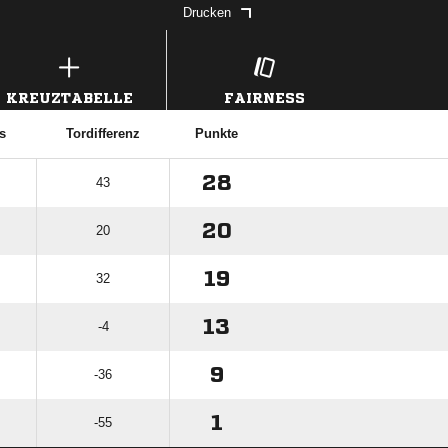
Drucken
KREUZTABELLE
FAIRNESS
s
Tordifferenz
Punkte
28
43
20
20
19
32
13
-4
9
-36
1
-55