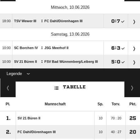
 
:

:


TSV Wewer III
FC Dahl/​Dörenhagen III
 
:

:


SC Borchen IV
JSG Meerhof II
:

:


SV 21 Büren II
FSV Bad Wünnenberg/​Leiberg III
Legende
ANZEIGE
TABELLE
Pl.
Mannschaft
Sp.
Torv.
Pkt.
1.
25
SV 21 Büren II
10
70 : 20
2.
20
FC Dahl/​Dörenhagen III
10
40 : 27