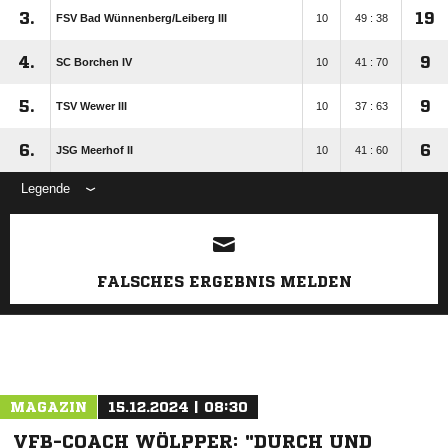
3.
19
FSV Bad Wünnenberg/​Leiberg III
10
49 : 38
4.
9
SC Borchen IV
10
41 : 70
5.
9
TSV Wewer III
10
37 : 63
6.
6
JSG Meerhof II
10
41 : 60
Legende
ANZEIGE
FALSCHES ERGEBNIS MELDEN
MAGAZIN
15.12.2024 | 08:30
VFB-COACH WÖLPPER: "DURCH UND