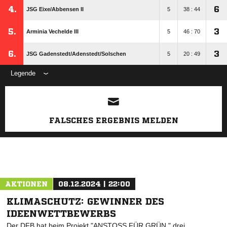
4.
6
JSG Eixe/​Abbensen II
5
38 : 44
5.
3
Arminia Vechelde III
5
46 : 70
6.
3
JSG Gadenstedt/​Adenstedt/​Solschen
5
20 : 49
Legende
ANZEIGE
FALSCHES ERGEBNIS MELDEN
AKTIONEN
08.12.2024 | 22:00
KLIMASCHUTZ: GEWINNER DES
IDEENWETTBEWERBS
Der DFB hat beim Projekt "ANSTOSS FÜR GRÜN " drei