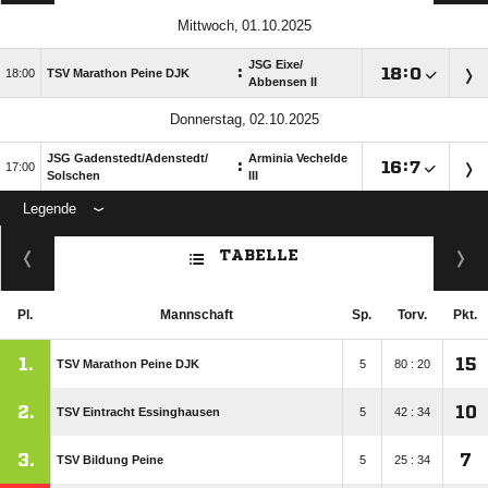
 
JSG Eixe/​
:

:


TSV Marathon Peine DJK
Abbensen II
 
JSG Gadenstedt/​Adenstedt/​
Arminia Vechelde
:

:


Solschen
III
Legende
ANZEIGE
TABELLE
Pl.
Mannschaft
Sp.
Torv.
Pkt.
1.
15
TSV Marathon Peine DJK
5
80 : 20
2.
10
TSV Eintracht Essinghausen
5
42 : 34
3.
7
TSV Bildung Peine
5
25 : 34