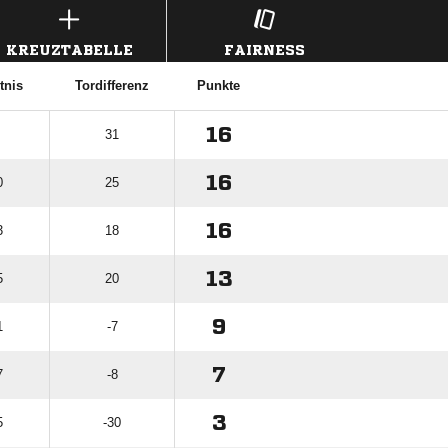
KREUZTABELLE
FAIRNESS
tnis
Tordifferenz
Punkte
16
31
16
0
25
16
3
18
13
5
20
9
1
-7
7
7
-8
3
5
-30