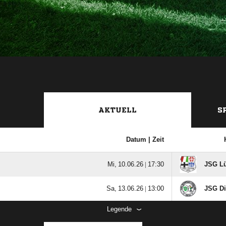
AKTUELL
S
Datum |
Zeit
  |

JSG Lüt
  |

JSG Dip
Legende