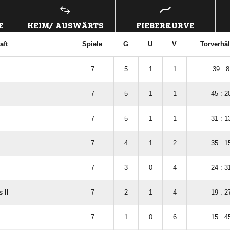
E
HEIM/ AUSWÄRTS
FIEBERKURVE
aft
Spiele
G
U
V
Torverhäl
7
5
1
1
39 : 8
7
5
1
1
45 : 2
7
5
1
1
31 : 1
7
4
1
2
35 : 1
7
3
0
4
24 : 3
 II
7
2
1
4
19 : 2
7
1
0
6
15 : 4