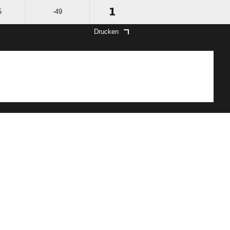
1
5
-49
Drucken