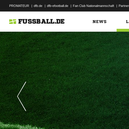
PROMATEUR
|
dfb.de
|
dfb-efootball.de
|
Fan Club Nationalmannschaft
|
Partner
FUSSBALL.DE
NEWS
L