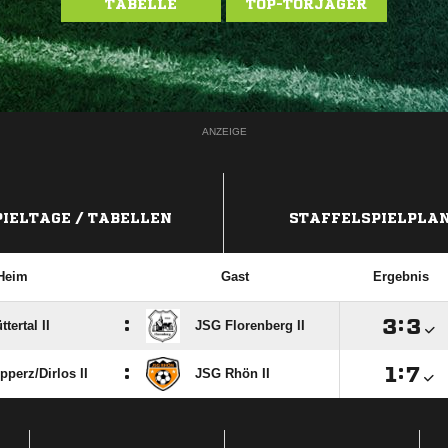
TABELLE
TOP-TORJÄGER
ANZEIGE
PIELTAGE / TABELLEN
STAFFELSPIELPLA
Heim
Gast
Ergebnis
:

:

tertal II
JSG Florenberg II
:

:

perz/​Dirlos II
JSG Rhön II
ANZEIGE