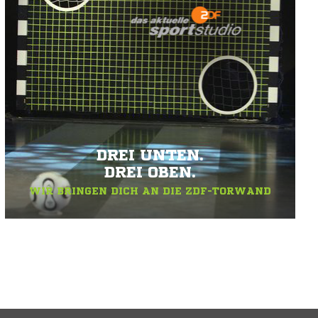
DREI UNTEN.
DREI OBEN.
WIR BRINGEN DICH AN DIE ZDF-TORWAND