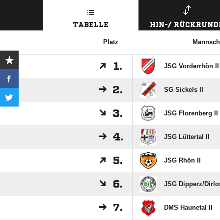
TABELLE
HIN-/ RÜCKRUND
Platz
Mannsch
1.
JSG Vorderrhön II
2.
SG Sickels II
3.
JSG Florenberg II
4.
JSG Lüttertal II
5.
JSG Rhön II
6.
JSG Dipperz/​Dirlos
7.
DMS Haunetal II