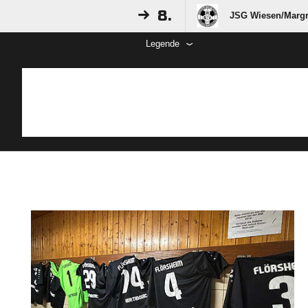
8.
JSG Wiesen/​Margr
Legende