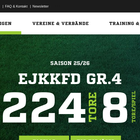
|
FAQ & Kontakt
|
Newsletter
Link
IGEN
VEREINE & VERBÄNDE
TRAINING &
SAISON 25/26
EJKKFD GR.4
224
8
TORE/SPIEL
TORE