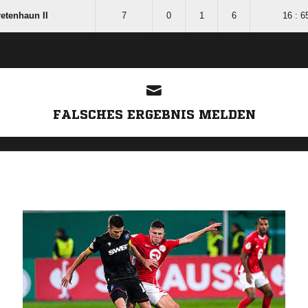
etenhaun II
7
0
1
6
16 : 6
ANZEIGE
FALSCHES ERGEBNIS MELDEN