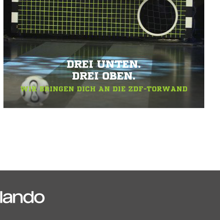
DREI UNTEN.
DREI OBEN.
WIR BRINGEN DICH AN DIE ZDF-TORWAND