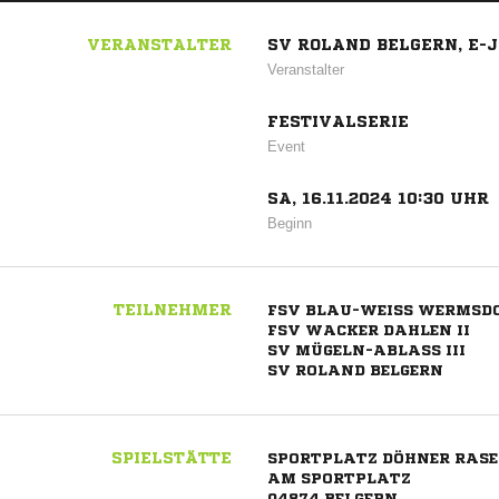
VERANSTALTER
SV ROLAND BELGERN, E-
Veranstalter
FESTIVALSERIE
Event
SA, 16.11.2024 10:30 UHR
Beginn
TEILNEHMER
FSV BLAU-WEISS WERMSDO
FSV WACKER DAHLEN II
SV MÜGELN-ABLASS III
SV ROLAND BELGERN
SPIELSTÄTTE
SPORTPLATZ DÖHNER RASE
AM SPORTPLATZ
04874 BELGERN