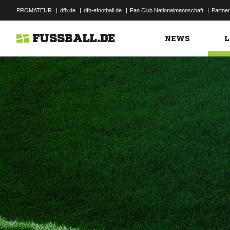
PROMATEUR
|
dfb.de
|
dfb-efootball.de
|
Fan Club Nationalmannschaft
|
Partner
FUSSBALL.DE
NEWS
L