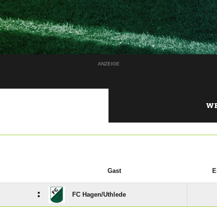
ANZEIGE
WE
Gast
E
:
FC Hagen/​Uthlede