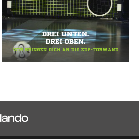
DREI UNTEN.
DREI OBEN.
WIR BRINGEN DICH AN DIE ZDF-TORWAND