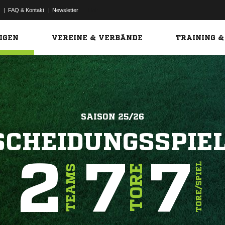
|
FAQ & Kontakt
|
Newsletter
Link
IGEN
VEREINE & VERBÄNDE
TRAINING &
SAISON 25/26
SCHEIDUNGSSPIEL
2
7
7
TORE/SPIEL
TORE
TEAMS