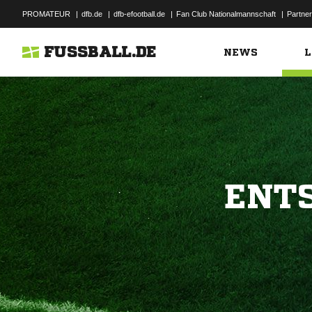
PROMATEUR
|
dfb.de
|
dfb-efootball.de
|
Fan Club Nationalmannschaft
|
Partner
FUSSBALL.DE
NEWS
L
ENT