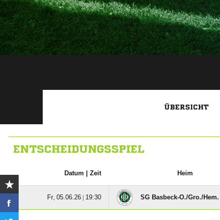
ÜBERSICHT
ENTSCHEIDUNGSSPIEL
Datum |
Zeit
Heim
  |

SG Basbeck-O./​Gro./​Hem.