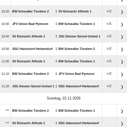
:
o.E.

BW Schwalbe Tündern 2
SV Eintracht Afferde 1
:
o.E.

JFV Union Bad Pyrmont
BW Schwalbe Tündern 1
:
o.E.

SV Eintracht Afferde 1
JSG Deister-Süntel-United 1
:
o.E.

SSG Halvestorf-Herkendorf
BW Schwalbe Tündern 2
:
o.E.

SV Eintracht Afferde 1
BW Schwalbe Tündern 1
:
o.E.

BW Schwalbe Tündern 2
JFV Union Bad Pyrmont
:
o.E.

JSG Deister-Süntel-United 1
SSG Halvestorf-Herkendorf
 
:
**
BW Schwalbe Tündern 2
BW Schwalbe Tündern 1
:
**
SV Eintracht Afferde 1
SSG Halvestorf-Herkendorf