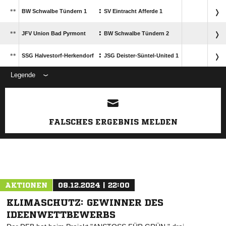
:
**
BW Schwalbe Tündern 1
SV Eintracht Afferde 1
:
**
JFV Union Bad Pyrmont
BW Schwalbe Tündern 2
:
**
SSG Halvestorf-Herkendorf
JSG Deister-Süntel-United 1
Legende
FALSCHES ERGEBNIS MELDEN
ANZEIGE
AKTIONEN
08.12.2024 | 22:00
KLIMASCHUTZ: GEWINNER DES
IDEENWETTBEWERBS