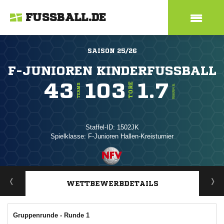
FUSSBALL.DE
SAISON 25/26
F-JUNIOREN KINDERFUSSBALL
43
103
1.7
TORE
TEAMS
TORE/SPIEL
Staffel-ID: 1502JK
Spielklasse: F-Junioren Hallen-Kreisturnier
ANZEIGE
WETTBEWERBDETAILS
Gruppenrunde - Runde 1