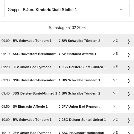
Gruppe:
F-Jun. Kinderfußball Staffel 1
 
:
o.E.

BW Schwalbe Tündern 1
BW Schwalbe Tündern 2
:
o.E.

SSG Halvestorf-Herkendorf
SV Eintracht Afferde 1
:
o.E.

JFV Union Bad Pyrmont
JSG Deister-Süntel-United 1
:
o.E.

SSG Halvestorf-Herkendorf
BW Schwalbe Tündern 1
:
o.E.

JSG Deister-Süntel-United 1
BW Schwalbe Tündern 2
:
o.E.

SV Eintracht Afferde 1
JFV Union Bad Pyrmont
:
o.E.

BW Schwalbe Tündern 1
JSG Deister-Süntel-United 1
:
o.E.

JFV Union Bad Pyrmont
SSG Halvestorf-Herkendorf