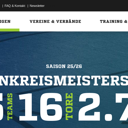
|
FAQ & Kontakt
|
Newsletter
Link
IGEN
VEREINE & VERBÄNDE
TRAINING &
SAISON 25/26
NKREISMEISTER
5
16
2.
TORE
TEAMS