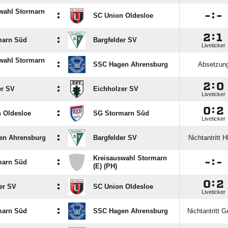
wahl Stormarn
:

:

SC Union Oldesloe

:

:
marn Süd
Bargfelder SV
Liveticker
wahl Stormarn
:
SSC Hagen Ahrensburg
Absetzun

:

:
er SV
Eichholzer SV
Liveticker

:

:
 Oldesloe
SG Stormarn Süd
Liveticker
:
en Ahrensburg
Bargfelder SV
Nichtantritt 
Kreisauswahl Stormarn
:

:

marn Süd
(E) (PH)

:

:
er SV
SC Union Oldesloe
Liveticker
:
marn Süd
SSC Hagen Ahrensburg
Nichtantritt 