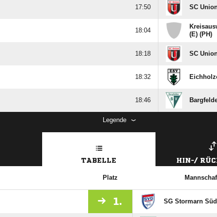

SC Union
Kreisaus

(E) (PH)

SC Union

Eichholz

Bargfeld
Legende
TABELLE
HIN-/ RÜ
Platz
Mannschaf
1.
SG Stormarn Süd