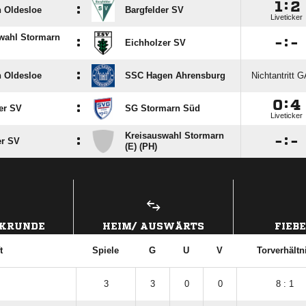

:

:
 Oldesloe
Bargfelder SV
Liveticker
wahl Stormarn
:

:

Eichholzer SV
:
 Oldesloe
SSC Hagen Ahrensburg
Nichtantritt 

:

:
er SV
SG Stormarn Süd
Liveticker
Kreisauswahl Stormarn
:

:

er SV
(E) (PH)
ANZEIGE
CKRUNDE
HEIM/ AUSWÄRTS
FIEB
t
Spiele
G
U
V
Torverhältn
3
3
0
0
8 : 1