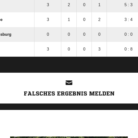
3
2
0
1
5 : 3
oe
3
1
0
2
3 : 4
nsburg
0
0
0
0
0 : 0
3
0
0
3
0 : 8
ANZEIGE
FALSCHES ERGEBNIS MELDEN