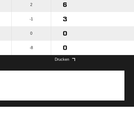
6
2
3
-1
0
0
0
-8
Drucken