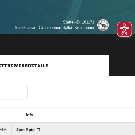
Staffel-ID: 181171
Spielklasse: D-Juniorinnen Hallen-Kreisturnier
TTBEWERBDETAILS
Info
HEIM
Zum Spiel