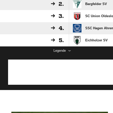
2.
Bargfelder SV
3.
SC Union Oldesl
4.
SSC Hagen Ahre
5.
Eichholzer SV
Legende