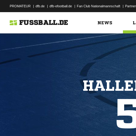
PROMATEUR
|
dfb.de
|
dfb-efootball.de
|
Fan Club Nationalmannschaft
|
Partner
FUSSBALL.DE
NEWS
L
HALLE