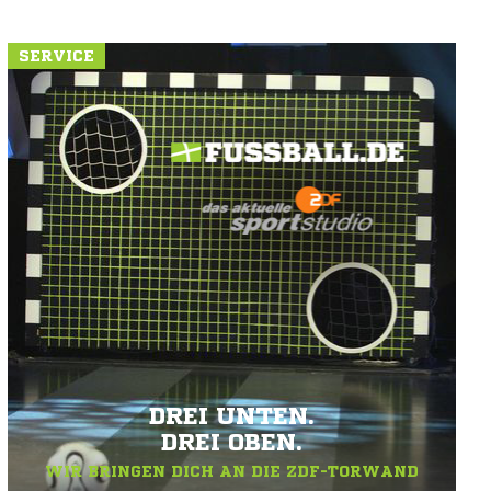
SERVICE
DREI UNTEN.
DREI OBEN.
WIR BRINGEN DICH AN DIE ZDF-TORWAND