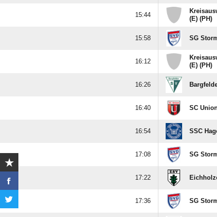
Kreisaus

(E) (PH)

SG Stor
Kreisaus

(E) (PH)

Bargfeld

SC Union

SSC Hag

SG Stor

Eichholz

SG Stor