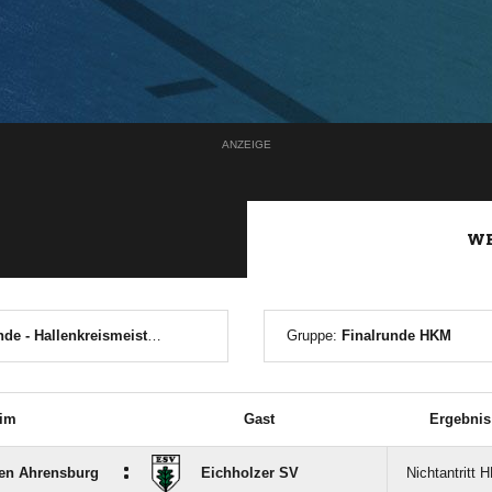
ANZEIGE
WE
Gruppenrunde - Hallenkreismeisterschaft
Gruppe:
Finalrunde HKM
im
Gast
Ergebnis
:
en Ahrensburg
Eichholzer SV
Nichtantritt 