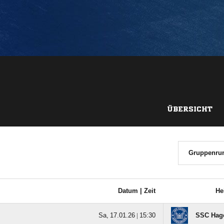
ÜBERSICHT
Datum |
Zeit
He
  |

SSC Hag