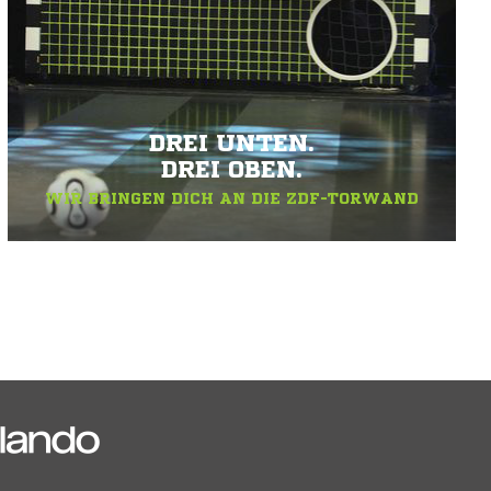
DREI UNTEN.
DREI OBEN.
WIR BRINGEN DICH AN DIE ZDF-TORWAND