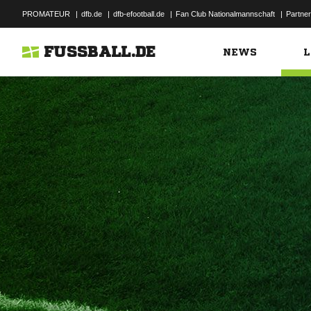
PROMATEUR
|
dfb.de
|
dfb-efootball.de
|
Fan Club Nationalmannschaft
|
Partner
FUSSBALL.DE
NEWS
L