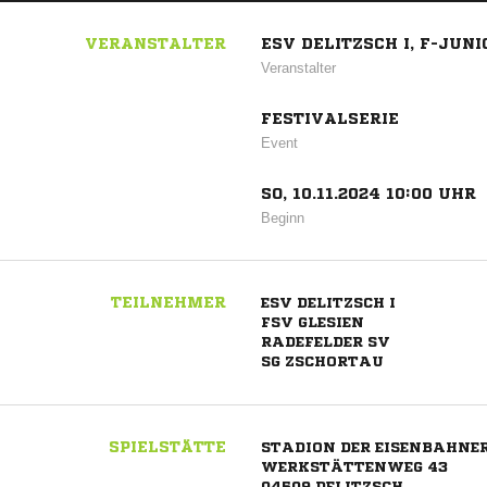
VERANSTALTER
ESV DELITZSCH I, F-JUN
Veranstalter
FESTIVALSERIE
Event
SO, 10.11.2024 10:00 UHR
Beginn
TEILNEHMER
ESV DELITZSCH I
FSV GLESIEN
RADEFELDER SV
SG ZSCHORTAU
SPIELSTÄTTE
STADION DER EISENBAHNE
WERKSTÄTTENWEG 43
04509 DELITZSCH