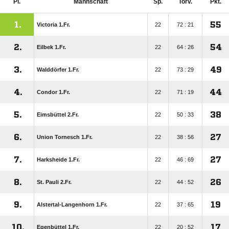
Pl.
Mannschaft
Sp.
Torv.
Pkt.
1.
55
Victoria 1.Fr.
22
72 : 21
2.
54
Eilbek 1.Fr.
22
64 : 26
3.
49
Walddörfer 1.Fr.
22
73 : 29
4.
44
Condor 1.Fr.
22
71 : 19
5.
38
Eimsbüttel 2.Fr.
22
50 : 33
6.
27
Union Tornesch 1.Fr.
22
38 : 56
7.
27
Harksheide 1.Fr.
22
46 : 69
8.
26
St. Pauli 2.Fr.
22
44 : 52
9.
19
Alstertal-Langenhorn 1.Fr.
22
37 : 65
10.
17
Egenbüttel 1.Fr.
22
20 : 52