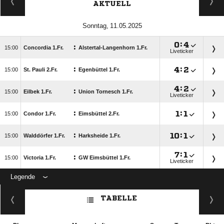
AKTUELL
 

:

:

Concordia 1.Fr.
Alstertal-Langenhorn 1.Fr.
Liveticker
:

:


St. Pauli 2.Fr.
Egenbüttel 1.Fr.

:

:

Eilbek 1.Fr.
Union Tornesch 1.Fr.
Liveticker
:

:


Condor 1.Fr.
Eimsbüttel 2.Fr.
:

:


Walddörfer 1.Fr.
Harksheide 1.Fr.

:

:

Victoria 1.Fr.
GW Eimsbüttel 1.Fr.
Liveticker
Legende
ANZEIGE
TABELLE