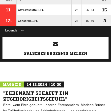
11.
15
GW Eimsbüttel 1.Fr.
22
26 : 54
12.
3
Concordia 1.Fr.
22
15 : 80
Legende
ANZEIGE
FALSCHES ERGEBNIS MELDEN
MAGAZIN
14.12.2024 | 10:30
"EHRENAMT SCHAFFT EIN
ZUGEHÖRIGKEITSGEFÜHL"
Ehre, wem Ehre gebührt: unseren Ehrenamtlern. Marleen Brüser
ist Fußballtrainerin und Schiedsrichterin - und absolviert ein