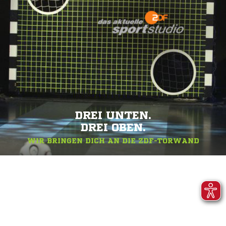
DREI UNTEN.
DREI OBEN.
WIR BRINGEN DICH AN DIE ZDF-TORWAND