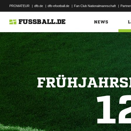
PROMATEUR
|
dfb.de
|
dfb-efootball.de
|
Fan Club Nationalmannschaft
|
Partner
FUSSBALL.DE
NEWS
L
FRÜHJAHRSR
1