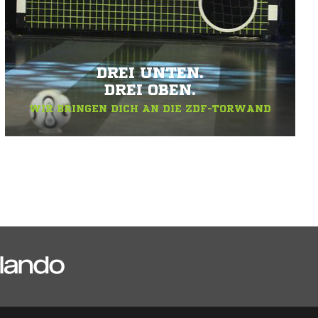
DREI UNTEN.
DREI OBEN.
WIR BRINGEN DICH AN DIE ZDF-TORWAND