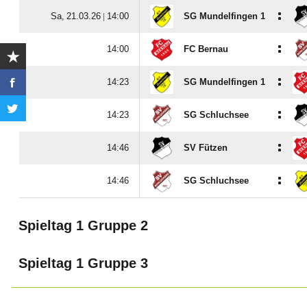
:
  |

SG Mundelfingen 1
:

FC Bernau
:

SG Mundelfingen 1
:

SG Schluchsee
:

SV Fützen
:

SG Schluchsee
Spieltag 1 Gruppe 2
Spieltag 1 Gruppe 3