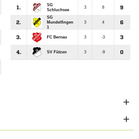
SG
1.
3
8
9
Schluchsee
SG
2.
Mundelfingen
3
4
6
1
3.
FC Bernau
3
-3
3
4.
SV Fützen
3
-9
0