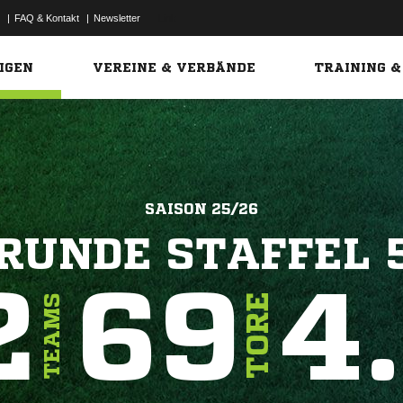
|
FAQ & Kontakt
|
Newsletter
Link
IGEN
VEREINE & VERBÄNDE
TRAINING &
SAISON 25/26
UNDE STAFFEL 5
2
69
4
TORE
TEAMS