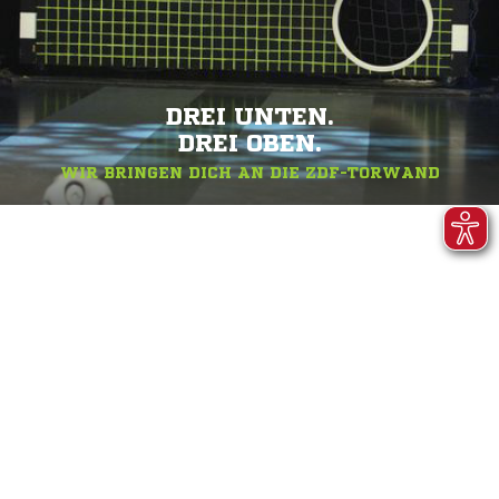
DREI UNTEN.
DREI OBEN.
WIR BRINGEN DICH AN DIE ZDF-TORWAND