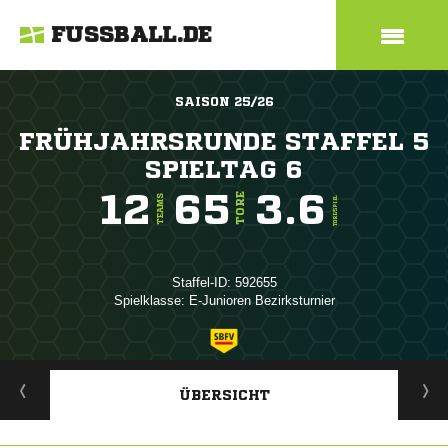
FUSSBALL.DE
SAISON 25/26
FRÜHJAHRSRUNDE STAFFEL 5
SPIELTAG 6
12
65
3.6
TORE
TEAMS
TORE/SPIEL
Staffel-ID: 592655
Spielklasse: E-Junioren Bezirksturnier
ANZEIGE
ÜBERSICHT