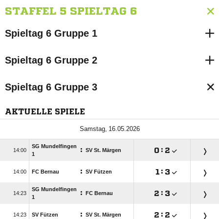
STAFFEL 5 SPIELTAG 6
Spieltag 6 Gruppe 1
Spieltag 6 Gruppe 2
Spieltag 6 Gruppe 3
AKTUELLE SPIELE
 
SG Mundelfingen
:

:


SV St. Märgen
1
:

:


FC Bernau
SV Fützen
SG Mundelfingen
:

:


FC Bernau
1
:

:


SV Fützen
SV St. Märgen