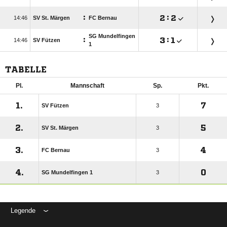
:

:


SV St. Märgen
FC Bernau
SG Mundelfingen
:

:


SV Fützen
1
TABELLE
Pl.
Mannschaft
Sp.
Pkt.
1.
7
SV Fützen
3
2.
5
SV St. Märgen
3
3.
4
FC Bernau
3
4.
0
SG Mundelfingen 1
3
Legende