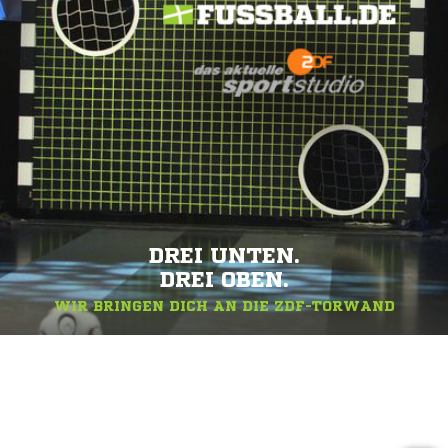
DREI UNTEN.
DREI OBEN.
WIR BRINGEN DICH AN DIE ZDF-TORWAND