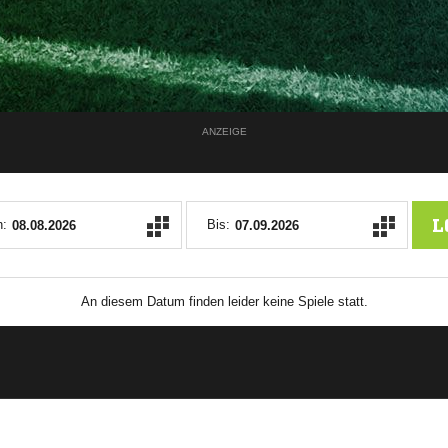
ANZEIGE
L
:
Bis:
An diesem Datum finden leider keine Spiele statt.
ANZEIGE