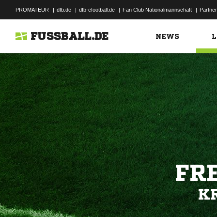
PROMATEUR
|
dfb.de
|
dfb-efootball.de
|
Fan Club Nationalmannschaft
|
Partner
FUSSBALL.DE
NEWS
L
FR
K