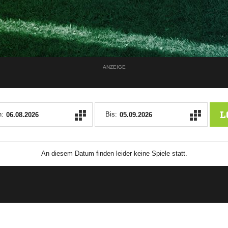
ANZEIGE
L
:
Bis:
An diesem Datum finden leider keine Spiele statt.
ANZEIGE