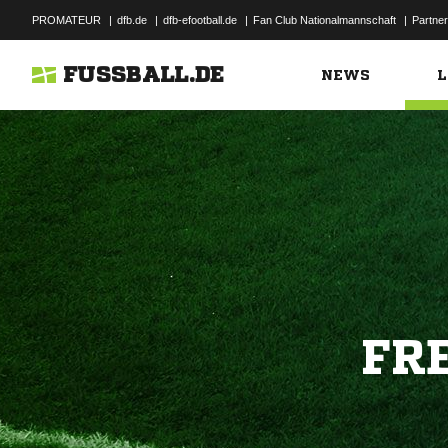
PROMATEUR
|
dfb.de
|
dfb-efootball.de
|
Fan Club Nationalmannschaft
|
Partner
FUSSBALL.DE
NEWS
L
FR