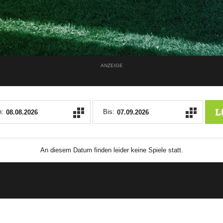
ANZEIGE
L
:
Bis:
An diesem Datum finden leider keine Spiele statt.
ANZEIGE