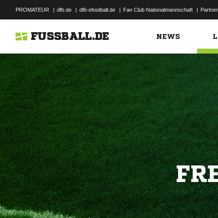
PROMATEUR
|
dfb.de
|
dfb-efootball.de
|
Fan Club Nationalmannschaft
|
Partner
FUSSBALL.DE
NEWS
L
FR