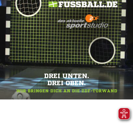
DREI UNTEN.
DREI OBEN.
WIR BRINGEN DICH AN DIE ZDF-TORWAND