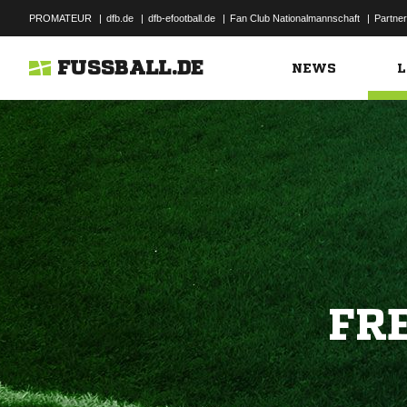
PROMATEUR
|
dfb.de
|
dfb-efootball.de
|
Fan Club Nationalmannschaft
|
Partner
FUSSBALL.DE
NEWS
L
FR