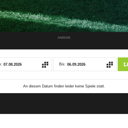
ANZEIGE
L
:
Bis:
An diesem Datum finden leider keine Spiele statt.
ANZEIGE