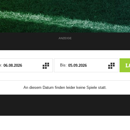
ANZEIGE
L
:
Bis:
An diesem Datum finden leider keine Spiele statt.
ANZEIGE