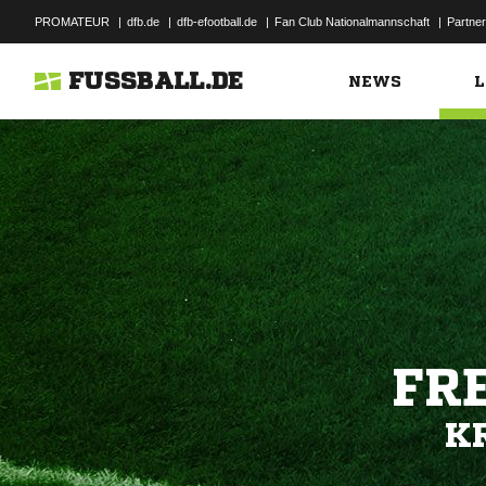
PROMATEUR
|
dfb.de
|
dfb-efootball.de
|
Fan Club Nationalmannschaft
|
Partner
FUSSBALL.DE
NEWS
L
FR
K