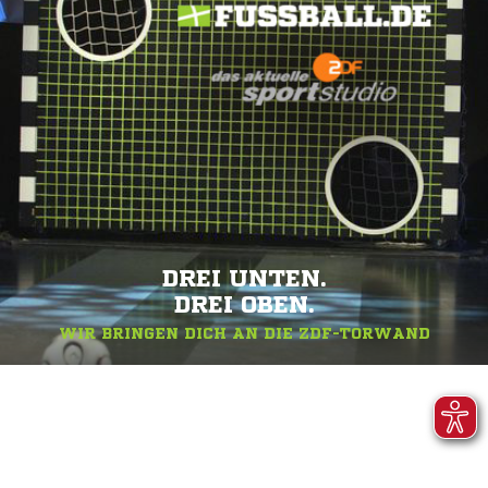
DREI UNTEN.
DREI OBEN.
WIR BRINGEN DICH AN DIE ZDF-TORWAND