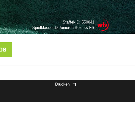
Staffel-ID: 550041
Spielklasse: D-Junioren Bezirks-FS
OS
Drucken