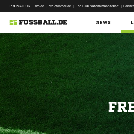
PROMATEUR
|
dfb.de
|
dfb-efootball.de
|
Fan Club Nationalmannschaft
|
Partner
FUSSBALL.DE
NEWS
L
FR