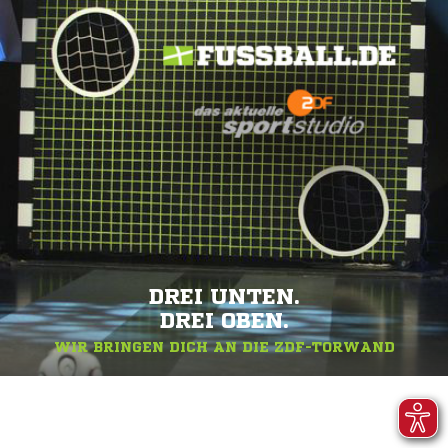
DREI UNTEN.
DREI OBEN.
WIR BRINGEN DICH AN DIE ZDF-TORWAND