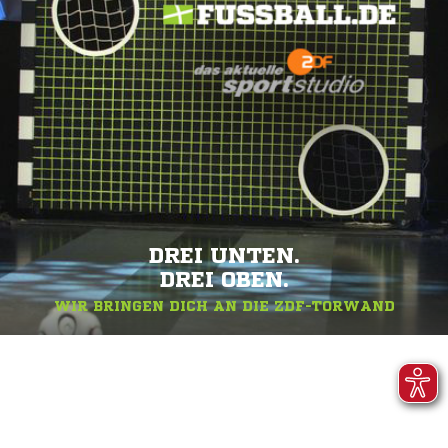
DREI UNTEN.
DREI OBEN.
WIR BRINGEN DICH AN DIE ZDF-TORWAND