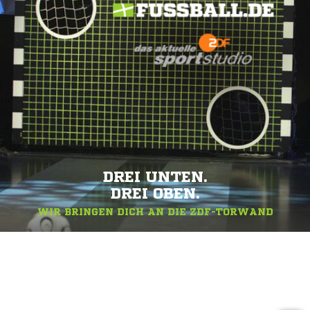
DREI UNTEN.
DREI OBEN.
WIR BRINGEN DICH AN DIE ZDF-TORWAND