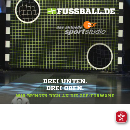
DREI UNTEN.
DREI OBEN.
WIR BRINGEN DICH AN DIE ZDF-TORWAND