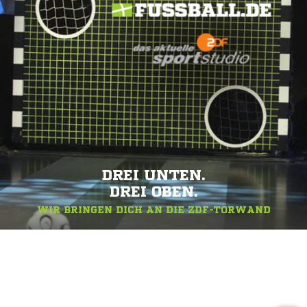
DREI UNTEN.
DREI OBEN.
WIR BRINGEN DICH AN DIE ZDF-TORWAND