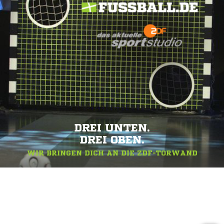
DREI UNTEN.
DREI OBEN.
WIR BRINGEN DICH AN DIE ZDF-TORWAND