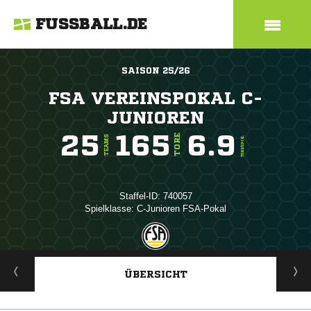
FUSSBALL.DE
SAISON 25/26
FSA VEREINSPOKAL C-
JUNIOREN
25
165
6.9
TORE
TEAMS
TORE/SPIEL
Staffel-ID: 740057
Spielklasse: C-Junioren FSA-Pokal
ANZEIGE
ÜBERSICHT