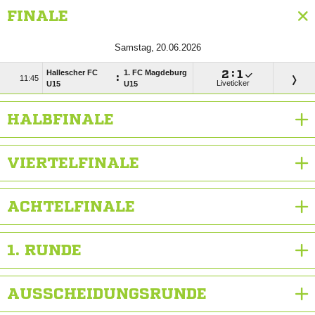
FINALE
 
Hallescher FC
1. FC Magdeburg

:

:

Liveticker
U15
U15
HALBFINALE
VIERTELFINALE
ACHTELFINALE
1. RUNDE
AUSSCHEIDUNGSRUNDE