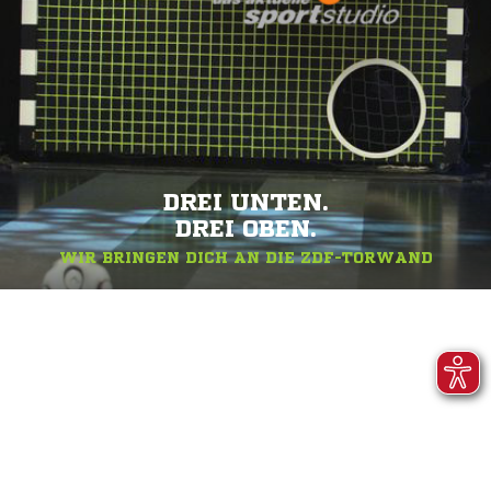
DREI UNTEN.
DREI OBEN.
WIR BRINGEN DICH AN DIE ZDF-TORWAND