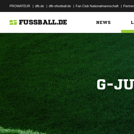
PROMATEUR
|
dfb.de
|
dfb-efootball.de
|
Fan Club Nationalmannschaft
|
Partner
FUSSBALL.DE
NEWS
L
G-J