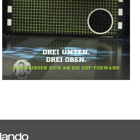
DREI UNTEN.
DREI OBEN.
WIR BRINGEN DICH AN DIE ZDF-TORWAND