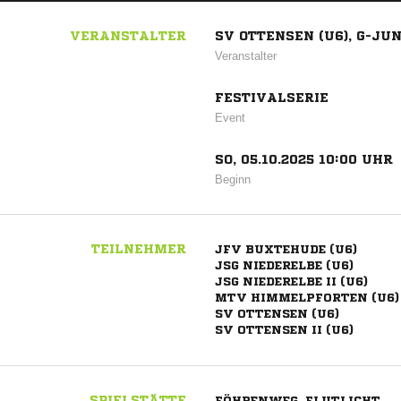
VERANSTALTER
SV OTTENSEN (U6), G-JU
Veranstalter
FESTIVALSERIE
Event
SO, 05.10.2025 10:00 UHR
Beginn
TEILNEHMER
JFV BUXTEHUDE (U6)
JSG NIEDERELBE (U6)
JSG NIEDERELBE II (U6)
MTV HIMMELPFORTEN (U6)
SV OTTENSEN (U6)
SV OTTENSEN II (U6)
SPIELSTÄTTE
FÖHRENWEG, FLUTLICHT