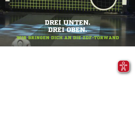
DREI UNTEN.
DREI OBEN.
WIR BRINGEN DICH AN DIE ZDF-TORWAND