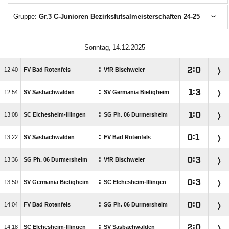
Gruppe:
Gr.3 C-Junioren Bezirksfutsalmeisterschaften 24-25
 
:

:


FV Bad Rotenfels
VfR Bischweier
:

:


SV Sasbachwalden
SV Germania Bietigheim
:

:


SC Elchesheim-Illingen
SG Ph. 06 Durmersheim
:

:


SV Sasbachwalden
FV Bad Rotenfels
:

:


SG Ph. 06 Durmersheim
VfR Bischweier
:

:


SV Germania Bietigheim
SC Elchesheim-Illingen
:

:


FV Bad Rotenfels
SG Ph. 06 Durmersheim
:

:


SC Elchesheim-Illingen
SV Sasbachwalden