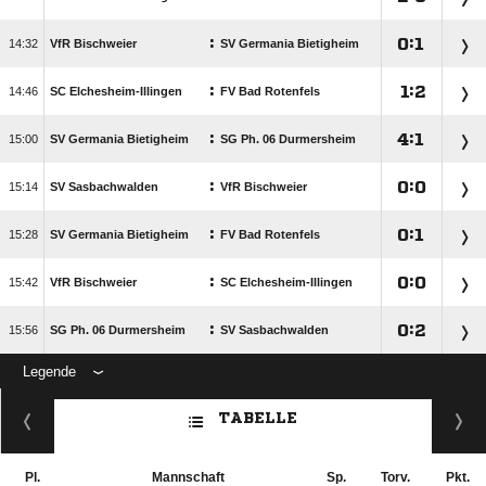
:

:


VfR Bischweier
SV Germania Bietigheim
:

:


SC Elchesheim-Illingen
FV Bad Rotenfels
:

:


SV Germania Bietigheim
SG Ph. 06 Durmersheim
:

:


SV Sasbachwalden
VfR Bischweier
:

:


SV Germania Bietigheim
FV Bad Rotenfels
:

:


VfR Bischweier
SC Elchesheim-Illingen
:

:


SG Ph. 06 Durmersheim
SV Sasbachwalden
Legende
ANZEIGE
TABELLE
Pl.
Mannschaft
Sp.
Torv.
Pkt.