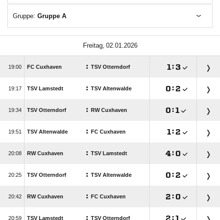
Gruppe:
Gruppe A
 
:

:


FC Cuxhaven
TSV Otterndorf
:

:


TSV Lamstedt
TSV Altenwalde
:

:


TSV Otterndorf
RW Cuxhaven
:

:


TSV Altenwalde
FC Cuxhaven
:

:


RW Cuxhaven
TSV Lamstedt
:

:


TSV Otterndorf
TSV Altenwalde
:

:


RW Cuxhaven
FC Cuxhaven
:

:


TSV Lamstedt
TSV Otterndorf