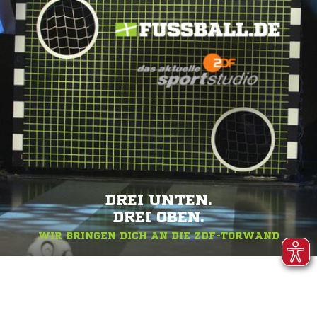
DREI UNTEN.
DREI OBEN.
WIR BRINGEN DICH AN DIE ZDF-TORWAND