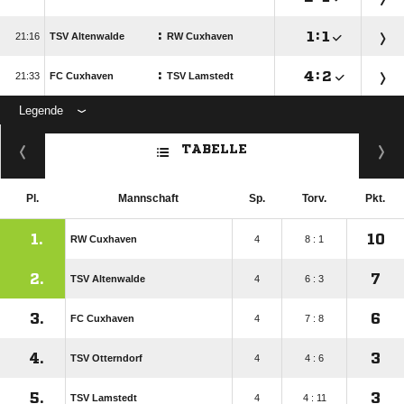
:

:


TSV Altenwalde
RW Cuxhaven
:

:


FC Cuxhaven
TSV Lamstedt
Legende
ANZEIGE
TABELLE
Pl.
Mannschaft
Sp.
Torv.
Pkt.
1.
10
RW Cuxhaven
4
8 : 1
2.
7
TSV Altenwalde
4
6 : 3
3.
6
FC Cuxhaven
4
7 : 8
4.
3
TSV Otterndorf
4
4 : 6
5.
3
TSV Lamstedt
4
4 : 11