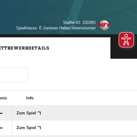
Staffel-ID: 15039S
Spielklasse: E-Junioren Hallen-Vereinsturnier
TTBEWERBDETAILS
bnis
Info
:

Zum Spiel
:

Zum Spiel