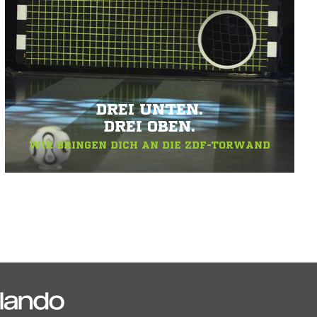
DREI UNTEN.
DREI OBEN.
WIR BRINGEN DICH AN DIE ZDF-TORWAND