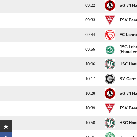

SG 74 H

TSV Bem

FC Lehrt
JSG Lehr

(Hämeler

HSC Han

SV Germa

SG 74 H

TSV Bem

HSC Han