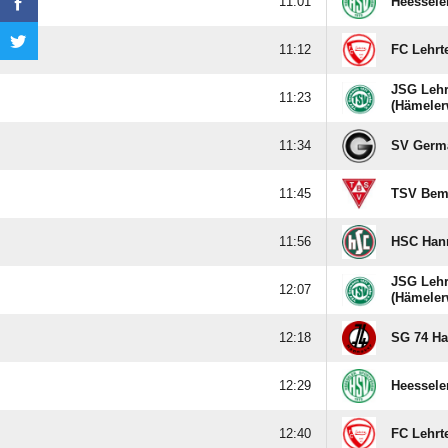

Heessele

FC Lehrt
JSG Lehr

(Hämeler

SV Germa

TSV Bem

HSC Han
JSG Lehr

(Hämeler

SG 74 H

Heessele

FC Lehrt