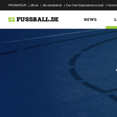
PROMATEUR
|
dfb.de
|
dfb-efootball.de
|
Fan Club Nationalmannschaft
|
Partner
FUSSBALL.DE
NEWS
L