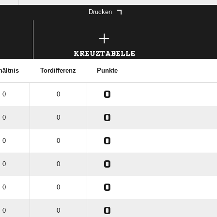
Drucken
KREUZTABELLE
hältnis
Tordifferenz
Punkte
0
: 0
0
0
: 0
0
0
: 0
0
0
: 0
0
0
: 0
0
0
: 0
0