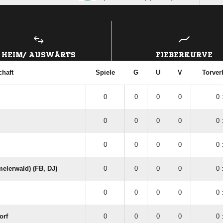
ANZEIGE
HEIM/ AUSWÄRTS
FIEBERKURVE
haft
Spiele
G
U
V
Torver
0
0
0
0
0 
0
0
0
0
0 
0
0
0
0
0 
elerwald) (FB, DJ)
0
0
0
0
0 
0
0
0
0
0 
orf
0
0
0
0
0 