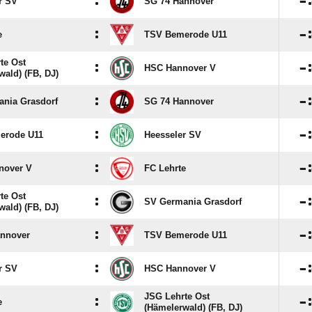
:

r SV
SG 74 Hannover
:

e
TSV Bemerode U11
te Ost
:

HSC Hannover V
wald) (FB, DJ)
:

nia Grasdorf
SG 74 Hannover
:

erode U11
Heesseler SV
:

nover V
FC Lehrte
te Ost
:

SV Germania Grasdorf
wald) (FB, DJ)
:

annover
TSV Bemerode U11
:

r SV
HSC Hannover V
JSG Lehrte Ost
:

e
(Hämelerwald) (FB, DJ)