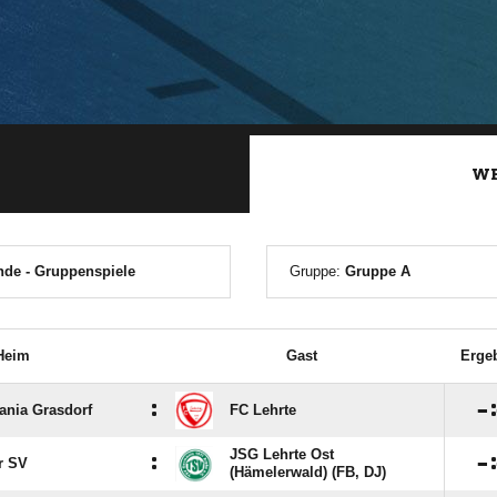
ANZEIGE
WE
de - Gruppenspiele
Gruppe:
Gruppe A
Heim
Gast
Erge
:

nia Grasdorf
FC Lehrte
JSG Lehrte Ost
:

r SV
(Hämelerwald) (FB, DJ)