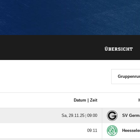
ÜBERSICHT
Gruppenrun
Datum |
Zeit
  |

SV Germa

Heessele