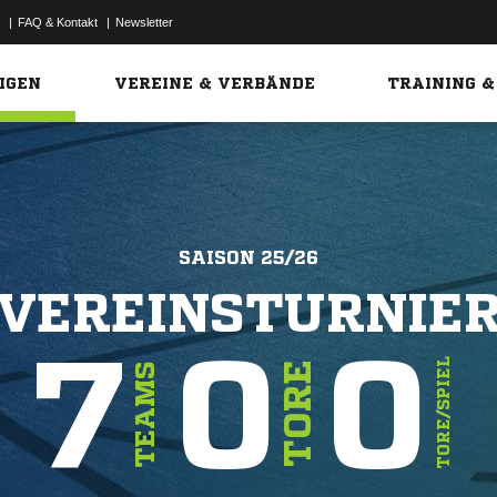
|
FAQ & Kontakt
|
Newsletter
Link
IGEN
VEREINE & VERBÄNDE
TRAINING &
SAISON 25/26
VEREINSTURNIE
7
0
0
TORE/SPIEL
TORE
TEAMS