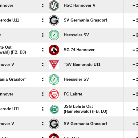
:

annover
HSC Hannover V
:

erode U11
SV Germania Grasdorf
:

e
Heesseler SV
te Ost
:

SG 74 Hannover
wald) (FB, DJ)
:

nover V
TSV Bemerode U11
:

nia Grasdorf
Heesseler SV
:

annover
FC Lehrte
JSG Lehrte Ost
:

erode U11
(Hämelerwald) (FB, DJ)
:

nover V
SV Germania Grasdorf