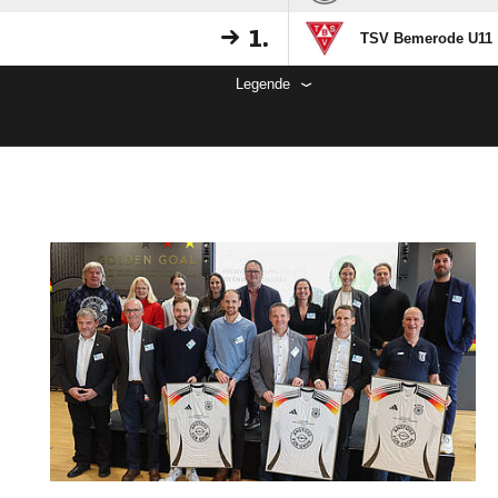
1.
TSV Bemerode U11
Legende