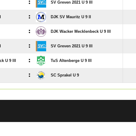
:
SV Greven 2021 U 9 III
:
I
DJK SV Mauritz U 9 II
:
DJK Wacker Mecklenbeck U 9 III
:
I
SV Greven 2021 U 9 III
:
k U 9 III
TuS Altenberge U 9 III
:
SC Sprakel U 9
ANZEIGE