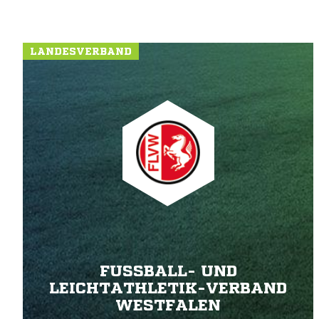
LANDESVERBAND
FUSSBALL- UND L
EICHTATHLETIK-VERBAND W
ESTFALEN