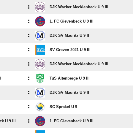
:
DJK Wacker Mecklenbeck U 9 III
:
1. FC Gievenbeck U 9 III
:
DJK SV Mauritz U 9 II
:
SV Greven 2021 U 9 III
:
DJK Wacker Mecklenbeck U 9 III
:
I
TuS Altenberge U 9 III
:
DJK SV Mauritz U 9 II
:
SC Sprakel U 9
:
k U 9 III
1. FC Gievenbeck U 9 III