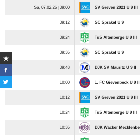
  |

SV Greven 2021 U 9 III

SC Sprakel U 9

TuS Altenberge U 9 III

SC Sprakel U 9

DJK SV Mauritz U 9 II

1. FC Gievenbeck U 9 II

SV Greven 2021 U 9 III

TuS Altenberge U 9 III

DJK Wacker Mecklenbec