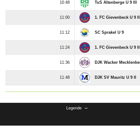

TuS Altenberge U 9 III

1. FC Gievenbeck U 9 II

SC Sprakel U 9

1. FC Gievenbeck U 9 II

DJK Wacker Mecklenbec

DJK SV Mauritz U 9 II
Legende