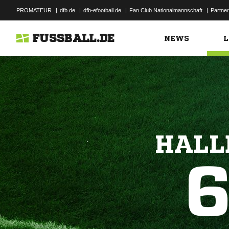
PROMATEUR
|
dfb.de
|
dfb-efootball.de
|
Fan Club Nationalmannschaft
|
Partner
FUSSBALL.DE
NEWS
L
HALL