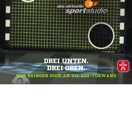
DREI UNTEN.
DREI OBEN.
WIR BRINGEN DICH AN DIE ZDF-TORWAND