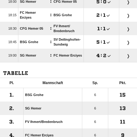
:

:


SG Hemer
CFG Hemer 05
FC Hemer
:

:


BSG Grohe
Erciyes
FV Ihmert/​
:

:


CFG Hemer 05
Bredenbruch
SV Deilinghofen-
:

:


BSG Grohe
Sundwig
:

:


SG Hemer
FC Hemer Erciyes
TABELLE
Pl.
Mannschaft
Sp.
Pkt.
1.
15
BSG Grohe
6
2.
13
SG Hemer
6
3.
11
FV Ihmert/​Bredenbruch
6
4.
9
FC Hemer Erciyes
6