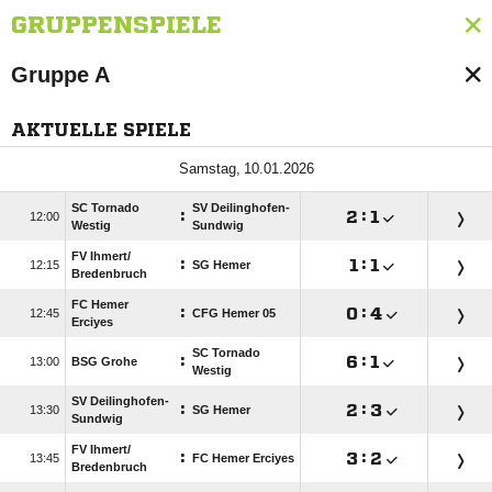
GRUPPENSPIELE
Gruppe A
AKTUELLE SPIELE
 
SC Tornado
SV Deilinghofen-
:

:


Westig
Sundwig
FV Ihmert/​
:

:


SG Hemer
Bredenbruch
FC Hemer
:

:


CFG Hemer 05
Erciyes
SC Tornado
:

:


BSG Grohe
Westig
SV Deilinghofen-
:

:


SG Hemer
Sundwig
FV Ihmert/​
:

:


FC Hemer Erciyes
Bredenbruch