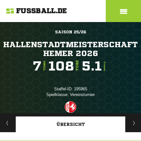
FUSSBALL.DE
SAISON 25/26
HALLENSTADTMEISTERSCHAFT
HEMER 2026
7
108
5.1
TORE
TEAMS
TORE/SPIEL
Staffel-ID: 195965
Spielklasse: Vereinsturnier
ANZEIGE
ÜBERSICHT