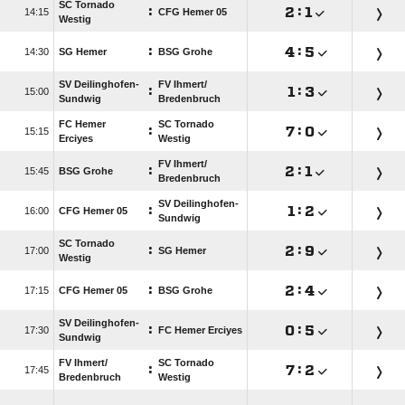
SC Tornado
:

:


CFG Hemer 05
Westig
:

:


SG Hemer
BSG Grohe
SV Deilinghofen-
FV Ihmert/​
:

:


Sundwig
Bredenbruch
FC Hemer
SC Tornado
:

:


Erciyes
Westig
FV Ihmert/​
:

:


BSG Grohe
Bredenbruch
SV Deilinghofen-
:

:


CFG Hemer 05
Sundwig
SC Tornado
:

:


SG Hemer
Westig
:

:


CFG Hemer 05
BSG Grohe
SV Deilinghofen-
:

:


FC Hemer Erciyes
Sundwig
FV Ihmert/​
SC Tornado
:

:


Bredenbruch
Westig