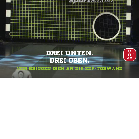
DREI UNTEN.
DREI OBEN.
WIR BRINGEN DICH AN DIE ZDF-TORWAND