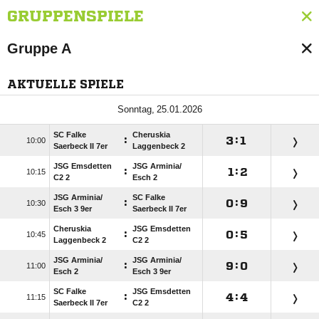
GRUPPENSPIELE
Gruppe A
AKTUELLE SPIELE
 
SC Falke
Cheruskia
:

:


Saerbeck II 7er
Laggenbeck 2
JSG Emsdetten
JSG Arminia/​
:

:


C2 2
Esch 2
JSG Arminia/​
SC Falke
:

:


Esch 3 9er
Saerbeck II 7er
Cheruskia
JSG Emsdetten
:

:


Laggenbeck 2
C2 2
JSG Arminia/​
JSG Arminia/​
:

:


Esch 2
Esch 3 9er
SC Falke
JSG Emsdetten
:

:


Saerbeck II 7er
C2 2