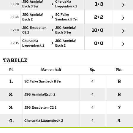
JSG Arminia/​
Cheruskia
:

:


Esch 3 9er
Laggenbeck 2
JSG Arminia/​
SC Falke
:

:


Esch 2
Saerbeck II 7er
JSG Emsdetten
JSG Arminia/​
:

:


C2 2
Esch 3 9er
Cheruskia
JSG Arminia/​
:

:


Laggenbeck 2
Esch 2
TABELLE
Pl.
Mannschaft
Sp.
Pkt.
1.
8
SC Falke Saerbeck II 7er
4
2.
8
JSG Arminia/​Esch 2
4
3.
7
JSG Emsdetten C2 2
4
4.
4
Cheruskia Laggenbeck 2
4