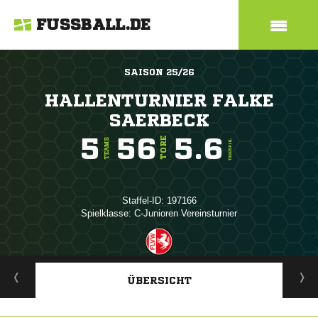
FUSSBALL.DE
SAISON 25/26
HALLENTURNIER FALKE
SAERBECK
5
56
5.6
TORE
TEAMS
TORE/SPIEL
Staffel-ID: 197166
Spielklasse: C-Junioren Vereinsturnier
ANZEIGE
ÜBERSICHT