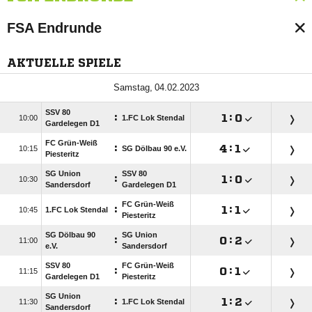
FSA Endrunde
AKTUELLE SPIELE
 
SSV 80
:

:


1.FC Lok Stendal
Gardelegen D1
FC Grün-Weiß
:

:


SG Dölbau 90 e.V.
Piesteritz
SG Union
SSV 80
:

:


Sandersdorf
Gardelegen D1
FC Grün-Weiß
:

:


1.FC Lok Stendal
Piesteritz
SG Dölbau 90
SG Union
:

:


e.V.
Sandersdorf
SSV 80
FC Grün-Weiß
:

:


Gardelegen D1
Piesteritz
SG Union
:

:


1.FC Lok Stendal
Sandersdorf