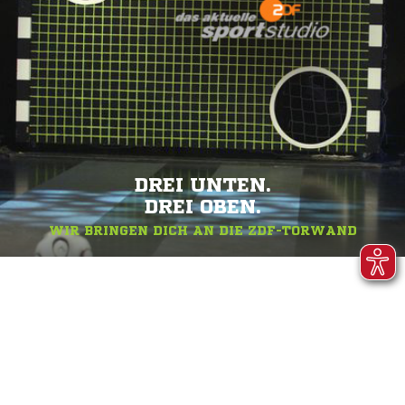
DREI UNTEN.
DREI OBEN.
WIR BRINGEN DICH AN DIE ZDF-TORWAND