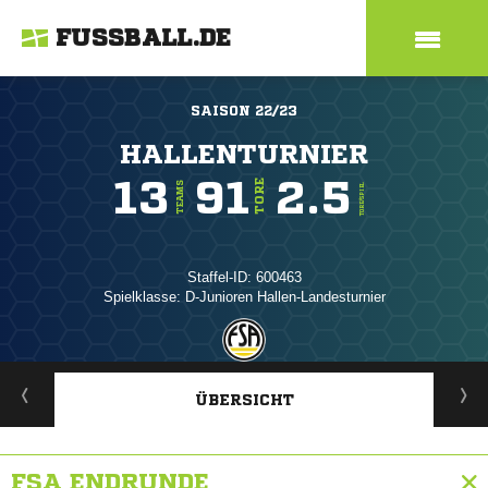
FUSSBALL.DE
SAISON 22/23
HALLENTURNIER
13
91
2.5
TORE
TEAMS
TORE/SPIEL
Staffel-ID: 600463
Spielklasse: D-Junioren Hallen-Landesturnier
ANZEIGE
ÜBERSICHT
FSA ENDRUNDE