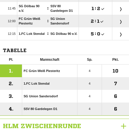
SG Dölbau 90
SSV 80
:

:


e.V.
Gardelegen D1
FC Grün-Weiß
SG Union
:

:


Piesteritz
Sandersdorf
:

:


1.FC Lok Stendal
SG Dölbau 90 e.V.
TABELLE
Pl.
Mannschaft
Sp.
Pkt.
1.
10
FC Grün-Weiß Piesteritz
4
2.
7
1.FC Lok Stendal
4
3.
6
SG Union Sandersdorf
4
4.
6
SSV 80 Gardelegen D1
4
HLM ZWISCHENRUNDE