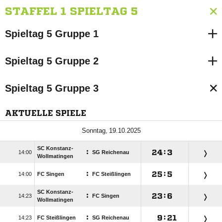
STAFFEL 1 SPIELTAG 5
Spieltag 5 Gruppe 1
Spieltag 5 Gruppe 2
Spieltag 5 Gruppe 3
AKTUELLE SPIELE
 
SC Konstanz-
:

:


SG Reichenau
Wollmatingen
:

:


FC Singen
FC Steißlingen
SC Konstanz-
:

:


FC Singen
Wollmatingen
:

:


FC Steißlingen
SG Reichenau