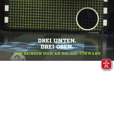
DREI UNTEN.
DREI OBEN.
WIR BRINGEN DICH AN DIE ZDF-TORWAND