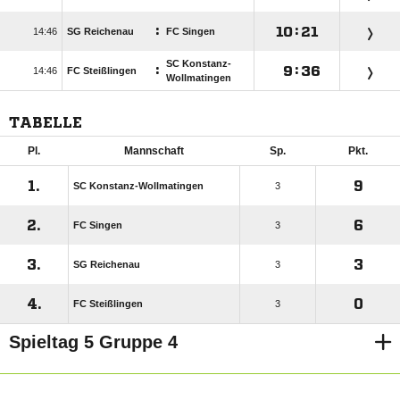
:

:


SG Reichenau
FC Singen
SC Konstanz-
:

:


FC Steißlingen
Wollmatingen
TABELLE
Pl.
Mannschaft
Sp.
Pkt.
1.
9
SC Konstanz-Wollmatingen
3
2.
6
FC Singen
3
3.
3
SG Reichenau
3
4.
0
FC Steißlingen
3
Spieltag 5 Gruppe 4