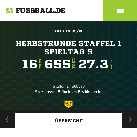
FUSSBALL.DE
SAISON 25/26
HERBSTRUNDE STAFFEL 1
SPIELTAG 5
16
655
27.3
TORE
TEAMS
TORE/SPIEL
Staffel-ID: 590978
Spielklasse: E-Junioren Bezirksturnier
ANZEIGE
ÜBERSICHT