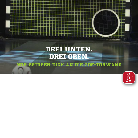
DREI UNTEN.
DREI OBEN.
WIR BRINGEN DICH AN DIE ZDF-TORWAND