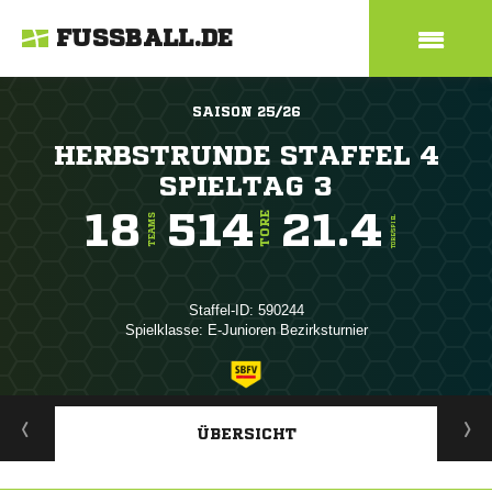
FUSSBALL.DE
SAISON 25/26
HERBSTRUNDE STAFFEL 4
SPIELTAG 3
18
514
21.4
TORE
TEAMS
TORE/SPIEL
Staffel-ID: 590244
Spielklasse: E-Junioren Bezirksturnier
ANZEIGE
ÜBERSICHT