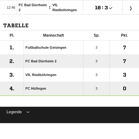
FC Bad Dürrheim
VfL
:

:


2
Riedböhringen
TABELLE
Pl.
Mannschaft
Sp.
Pkt.
1.
7
Fußballschule Geisingen
3
2.
7
FC Bad Dürrheim 2
3
3.
3
VfL Riedböhringen
3
4.
0
FC Hüfingen
3
Legende
ANZEIGE