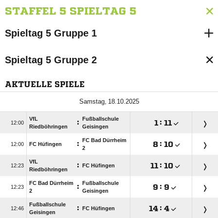
STAFFEL 5 SPIELTAG 5
Spieltag 5 Gruppe 1
Spieltag 5 Gruppe 2
AKTUELLE SPIELE
 
VfL
Fußballschule
:

:


Riedböhringen
Geisingen
FC Bad Dürrheim
:

:


FC Hüfingen
2
VfL
:

:


FC Hüfingen
Riedböhringen
FC Bad Dürrheim
Fußballschule
:

:


2
Geisingen
Fußballschule
:

:


FC Hüfingen
Geisingen