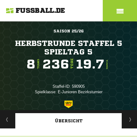
FUSSBALL.DE
SAISON 25/26
HERBSTRUNDE STAFFEL 5
SPIELTAG 5
8
236
19.7
TORE
TEAMS
TORE/SPIEL
Staffel-ID: 590905
Spielklasse: E-Junioren Bezirksturnier
ANZEIGE
ÜBERSICHT