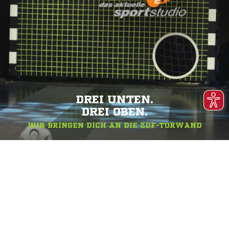
DREI UNTEN.
DREI OBEN.
WIR BRINGEN DICH AN DIE ZDF-TORWAND