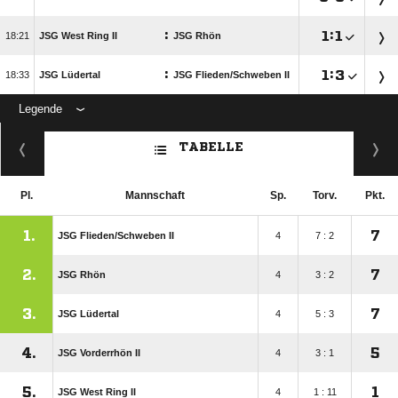
:

:


JSG West Ring II
JSG Rhön
:

:


JSG Lüdertal
JSG Flieden/​Schweben II
Legende
ANZEIGE
TABELLE
Pl.
Mannschaft
Sp.
Torv.
Pkt.
1.
7
JSG Flieden/​Schweben II
4
7 : 2
2.
7
JSG Rhön
4
3 : 2
3.
7
JSG Lüdertal
4
5 : 3
4.
5
JSG Vorderrhön II
4
3 : 1
5.
1
JSG West Ring II
4
1 : 11