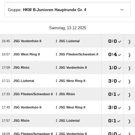
Gruppe:
HKM B-Junioren Hauptrunde Gr. 4
 
:

:


JSG Vorderrhön II
JSG Lüdertal
:

:


JSG West Ring II
JSG Flieden/​Schweben II
:

:


JSG Rhön
JSG Vorderrhön II
:

:


JSG Lüdertal
JSG West Ring II
:

:


JSG Flieden/​Schweben II
JSG Rhön
:

:


JSG Vorderrhön II
JSG West Ring II
:

:


JSG Rhön
JSG Lüdertal
:

:


JSG Flieden/​Schweben II
JSG Vorderrhön II