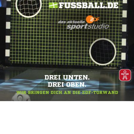
DREI UNTEN.
DREI OBEN.
WIR BRINGEN DICH AN DIE ZDF-TORWAND