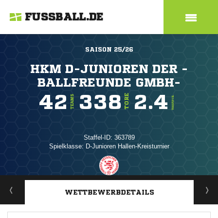
FUSSBALL.DE
SAISON 25/26
HKM D-JUNIOREN DER -
BALLFREUNDE GMBH-
42
338
2.4
TORE
TEAMS
TORE/SPIEL
Staffel-ID: 363789
Spielklasse: D-Junioren Hallen-Kreisturnier
ANZEIGE
WETTBEWERBDETAILS