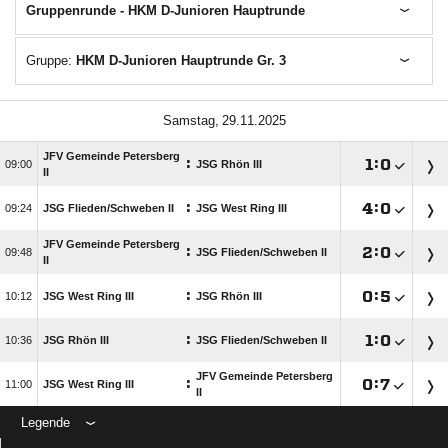
Gruppenrunde - HKM D-Junioren Hauptrunde
Gruppe:
HKM D-Junioren Hauptrunde Gr. 3
 
JFV Gemeinde Petersberg
:

:


JSG Rhön III
II
:

:


JSG Flieden/​Schweben II
JSG West Ring III
JFV Gemeinde Petersberg
:

:


JSG Flieden/​Schweben II
II
:

:


JSG West Ring III
JSG Rhön III
:

:


JSG Rhön III
JSG Flieden/​Schweben II
JFV Gemeinde Petersberg
:

:


JSG West Ring III
II
Legende
ANZEIGE