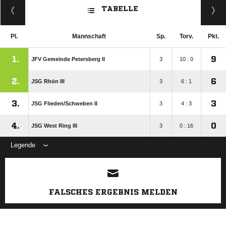
TABELLE
Pl.
Mannschaft
Sp.
Torv.
Pkt.
1.
9
JFV Gemeinde Petersberg II
3
10 : 0
2.
6
JSG Rhön III
3
6 : 1
3.
3
JSG Flieden/​Schweben II
3
4 : 3
4.
0
JSG West Ring III
3
0 : 16
Legende
ANZEIGE
FALSCHES ERGEBNIS MELDEN