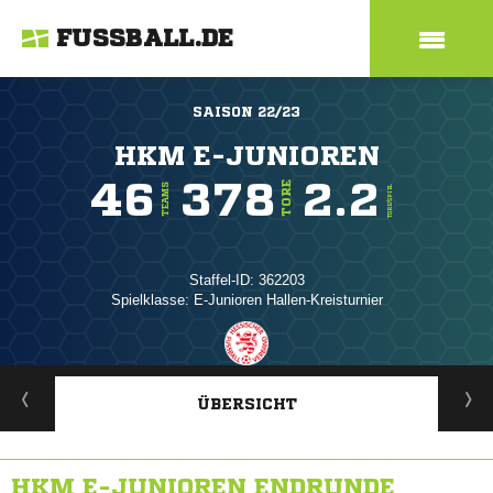
FUSSBALL.DE
SAISON 22/23
HKM E-JUNIOREN
46
378
2.2
TORE
TEAMS
TORE/SPIEL
Staffel-ID: 362203
Spielklasse: E-Junioren Hallen-Kreisturnier
ANZEIGE
ÜBERSICHT
HKM E-JUNIOREN ENDRUNDE