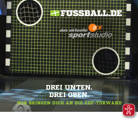
DREI UNTEN.
DREI OBEN.
WIR BRINGEN DICH AN DIE ZDF-TORWAND