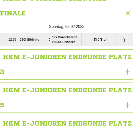
FINALE
 
SG Barockstadt
:

:


JSG Südring
Fulda-Lehnerz
HKM E-JUNIOREN ENDRUNDE PLATZ
3
HKM E-JUNIOREN ENDRUNDE PLATZ
5
HKM E-JUNIOREN ENDRUNDE PLATZ