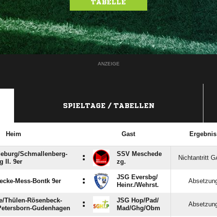
TABELLE
ANZEIGE
SPIELTAGE / TABELLEN
Heim
Gast
Ergebnis
eburg/​Schmallenberg-
SSV Meschede
:
Nichtantritt 
 II. 9er
zg.
JSG Eversbg/​
:
cke-Mess-Bontk 9er
Absetzun
Heinr./​Wehrst.
/​Thülen-Rösenbeck-
JSG Hop/​Pad/​
:
Absetzun
Petersborn-Gudenhagen
Mad/​Ghg/​Obm