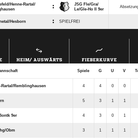
eld/​Henne-Rartal/​
JSG Fle/​Gra/​
:
Absetzun
ghausen
Le/​Gle-Ho II 9er
:
etal/​Hesborn
SPIELFREI
ANZEIGE
E
HEIM/ AUSWÄRTS
FIEBERKURVE
annschaft
Spiele
G
U
V
T
-Rartal/​Remblinghausen
4
4
0
0
rn
5
3
1
1
ontk 9er
4
3
0
1
Ghg/​Obm
3
1
1
1