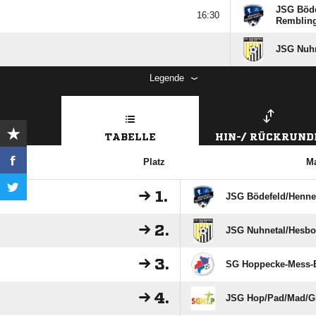
JSG Bödef

Remblin
JSG Nuhn
Legende
TABELLE
HIN-/ RÜCKRUND
Platz
M
1.
JSG Bödefeld/​Henne
2.
JSG Nuhnetal/​Hesbo
3.
SG Hoppecke-Mess-B
4.
JSG Hop/​Pad/​Mad/​