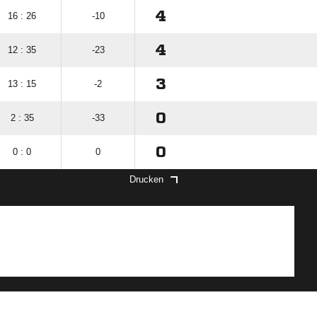
4
16 : 26
-10
4
12 : 35
-23
3
13 : 15
-2
0
2 : 35
-33
0
0 : 0
0
Drucken