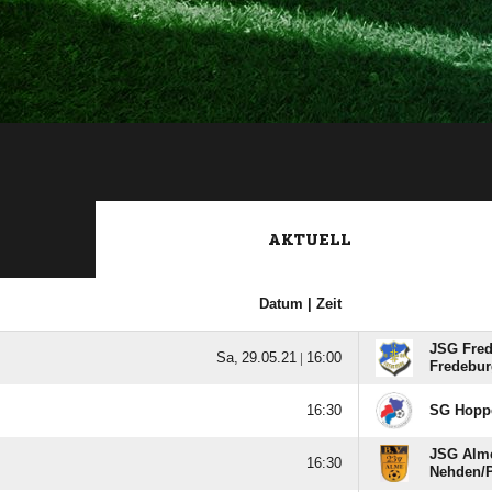
AKTUELL
Datum |
Zeit
JSG Fred
  |

Fredeburg

SG Hoppe
JSG Alme

Nehden/​