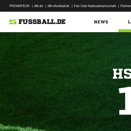
PROMATEUR
|
dfb.de
|
dfb-efootball.de
|
Fan Club Nationalmannschaft
|
Partner
FUSSBALL.DE
NEWS
L
HS