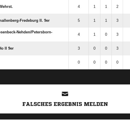
​Wehrst.
4
1
1
2
allenberg-Fredeburg II. 9er
5
1
1
3
senbeck-Nehden/​Petersborn-
4
1
0
3
Ho II 9er
3
0
0
3
0
0
0
0
ANZEIGE
FALSCHES ERGEBNIS MELDEN