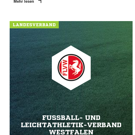
Mehr lesen
LANDESVERBAND
FUSSBALL- UND L
EICHTATHLETIK-VERBAND W
ESTFALEN