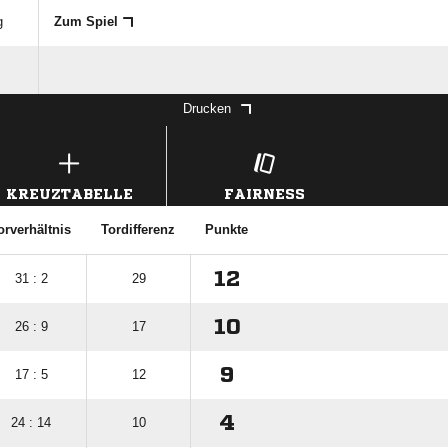
g
Zum Spiel
Drucken
KREUZTABELLE
FAIRNESS
orverhältnis
Tordifferenz
Punkte
12
31 : 2
29
10
26 : 9
17
9
17 : 5
12
4
24 : 14
10