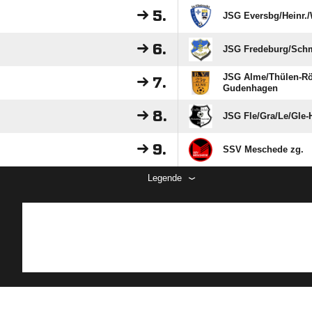
5.
JSG Eversbg/​Heinr./
6.
JSG Fredeburg/​Schm
JSG Alme/​Thülen-Rö
7.
Gudenhagen
8.
JSG Fle/​Gra/​Le/​Gle-
9.
SSV Meschede zg.
Legende