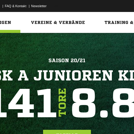
|
FAQ & Kontakt
|
Newsletter
Link
IGEN
VEREINE & VERBÄNDE
TRAINING &
SAISON 20/21
K A JUNIOREN K
141
8.
TORE