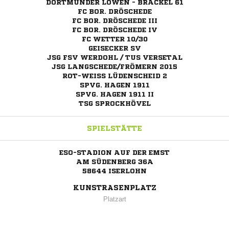
DORTMUNDER LÖWEN - BRACKEL 61
FC BOR. DRÖSCHEDE
FC BOR. DRÖSCHEDE III
FC BOR. DRÖSCHEDE IV
FC WETTER 10/30
GEISECKER SV
JSG FSV WERDOHL / TUS VERSETAL
JSG LANGSCHEDE/FRÖMERN 2015
ROT-WEISS LÜDENSCHEID 2
SPVG. HAGEN 1911
SPVG. HAGEN 1911 II
TSG SPROCKHÖVEL
SPIELSTÄTTE
ESO-STADION AUF DER EMST
AM SÜDENBERG 36A
58644 ISERLOHN
KUNSTRASENPLATZ
Platzart
ANZEIGE