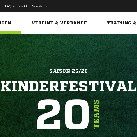
|
FAQ & Kontakt
|
Newsletter
Link
IGEN
VEREINE & VERBÄNDE
TRAINING &
SAISON 25/26
KINDERFESTIVAL
20
TEAMS