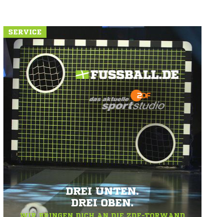
SERVICE
DREI UNTEN.
DREI OBEN.
WIR BRINGEN DICH AN DIE ZDF-TORWAND