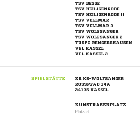
TSV BESSE
TSV HEILIGENRODE
TSV HEILIGENRODE II
TSV VELLMAR
TSV VELLMAR 2
TSV WOLFSANGER
TSV WOLFSANGER 2
TUSPO RENGERSHAUSEN
VFL KASSEL
VFL KASSEL 2
SPIELSTÄTTE
KR KS-WOLFSANGER
ROSSPFAD 14A
34125 KASSEL
KUNSTRASENPLATZ
Platzart
ANZEIGE