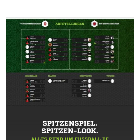
SPITZENSPIEL.
SPITZEN-LOOK.
ALLES RUND UM FUSSBALL.DE