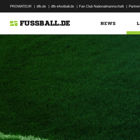
PROMATEUR
|
dfb.de
|
dfb-efootball.de
|
Fan Club Nationalmannschaft
|
Partner
FUSSBALL.DE
NEWS
L