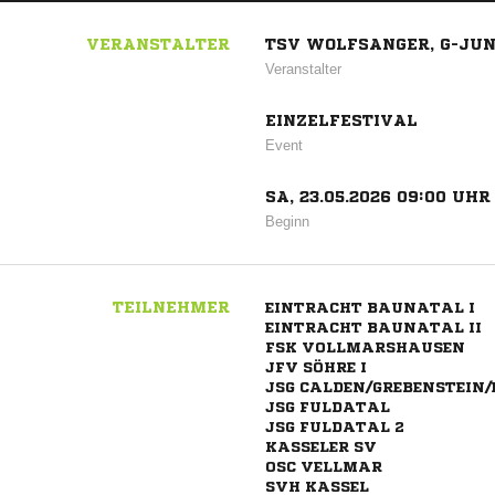
VERANSTALTER
TSV WOLFSANGER, G-JU
Veranstalter
EINZELFESTIVAL
Event
SA, 23.05.2026 09:00 UHR
Beginn
TEILNEHMER
EINTRACHT BAUNATAL I
EINTRACHT BAUNATAL II
FSK VOLLMARSHAUSEN
JFV SÖHRE I
JSG CALDEN/GREBENSTEIN/E
JSG FULDATAL
JSG FULDATAL 2
KASSELER SV
OSC VELLMAR
SVH KASSEL